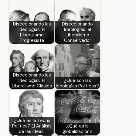
Diseccionando las
Diseccionando
Ideologías: El
Ideologías: el
Liberalismo
Liberalismo
Progresista
Conservador
Diseccionando las
Ideologías: El
¿Qué son las
Liberalismo Clásico
Ideologías Políticas?
¿Qué es la Teoría
Política? El Análisis
¿Qué es la
de las Ideas
globalización?