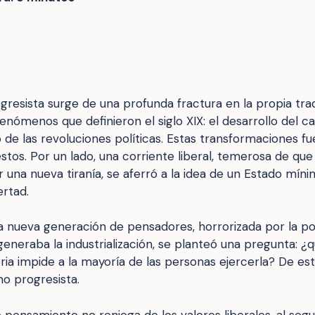
ogresista surge de una profunda fractura en la propia trad
enómenos que definieron el siglo XIX: el desarrollo del c
co de las revoluciones políticas. Estas transformaciones f
tos. Por un lado, una corriente liberal, temerosa de que
 una nueva tiranía, se aferró a la idea de un Estado mí
ertad.
na nueva generación de pensadores, horrorizada por la po
eneraba la industrialización, se planteó una pregunta: ¿q
seria impide a la mayoría de las personas ejercerla? De es
mo progresista.
e pensamiento no reniega de los
valores liberales
, al seg