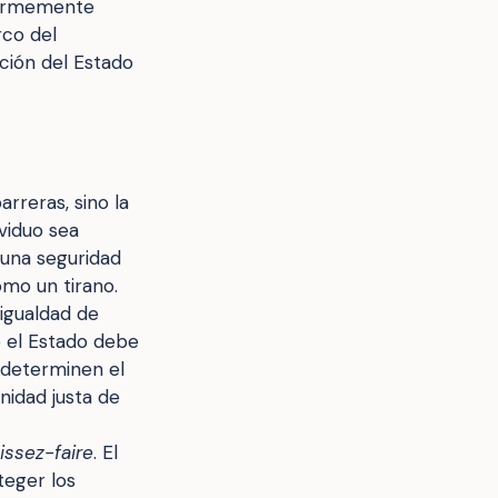
enormemente
rco del
nción del Estado
arreras, sino la
viduo sea
 una seguridad
mo un tirano.
 igualdad de
e el Estado debe
o determinen el
nidad justa de
aissez-faire
. El
teger los