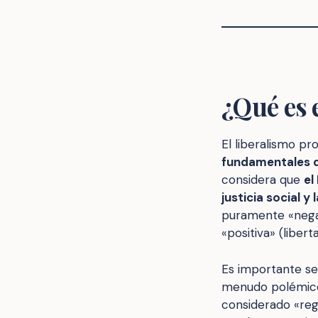
¿Qué es 
El liberalismo pr
fundamentales d
considera que
el
justicia social 
puramente «negat
«positiva» (liber
Es importante se
menudo polémico 
considerado «reg