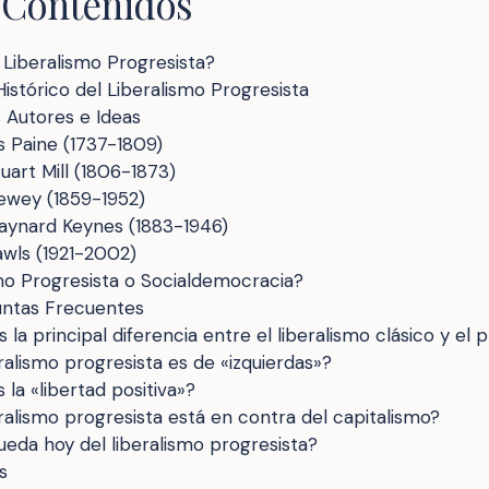
 Contenidos
 Liberalismo Progresista?
istórico del Liberalismo Progresista
s Autores e Ideas
 Paine (1737-1809)
uart Mill (1806-1873)
ewey (1859-1952)
aynard Keynes (1883-1946)
wls (1921-2002)
mo Progresista o Socialdemocracia?
untas Frecuentes
s la principal diferencia entre el liberalismo clásico y el 
eralismo progresista es de «izquierdas»?
 la «libertad positiva»?
eralismo progresista está en contra del capitalismo?
eda hoy del liberalismo progresista?
s