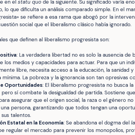
e en el
statu quo
de la siguiente. Su significado varía 
, lo que dificulta un análisis comparado simple. En el ma
gresista» se refiere a esa rama que abogó por la interve
cuestión social que el liberalismo clásico había ignorado.
ales que definen al liberalismo progresista son:
ositiva
: La verdadera libertad no es solo la ausencia de b
e los medios y capacidades para actuar. Para que un indi
ente libre, necesita acceso a la educación, la sanidad y
mínima. La pobreza y la ignorancia son tan opresivas co
de Oportunidades
: El liberalismo progresista no busca la
, pero sí combate la desigualdad de partida. Sostiene qu
 para asegurar que el origen social, la raza o el género n
 una persona, garantizando que todos tengan una oportu
 sus talentos.
ón Estatal en la Economía
: Se abandona el dogma del
l
e regular el mercado para prevenir los monopolios, pro