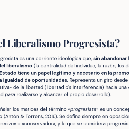
el Liberalismo Progresista?
ogresista es una corriente ideológica que,
sin abandonar l
el liberalismo
(la centralidad del individuo, la razón, los 
 Estado tiene un papel legítimo y necesario en la promo
y la igualdad de oportunidades
. Representa un giro desde
iva» de la libertad (libertad
de
interferencia) hacia una
tad
para
realizarse y alcanzar el propio desarrollo).
ñalar los matices del término «
progresista
» es un concep
(Antón & Torrens, 2016). Se define siempre en oposició
resivo» o «conservador», y lo que se considera progresi