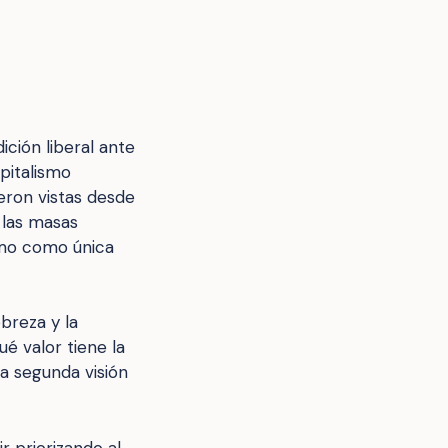
ición liberal ante
apitalismo
ueron vistas desde
 las masas
nimo como única
breza y la
ué valor tiene la
ta segunda visión
uir priorizando al