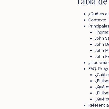
Tabla de
¿Qué es el
Contexto H
Principale
Thomas
John St
John D
John M
John Ra
¿Liberalis
FAQ: Preg
¿Cuál e
¿El lib
¿Qué es
¿El lib
¿Qué qu
Referencia