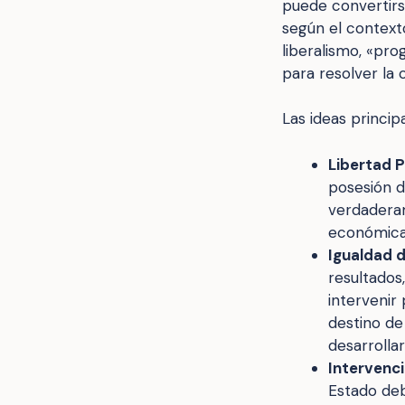
puede convertirs
según el contexto
liberalismo, «pro
para resolver la 
Las ideas princip
Libertad P
posesión d
verdaderam
económica 
Igualdad 
resultados
intervenir
destino de
desarrollar
Intervenci
Estado deb