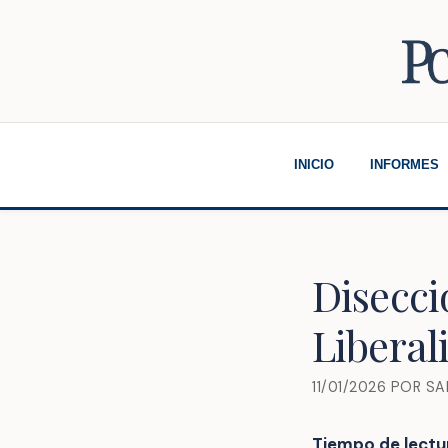
Saltar
al
contenido
INICIO
INFORMES
Disecci
Liberal
11/01/2026
POR
SA
Tiempo de lectu