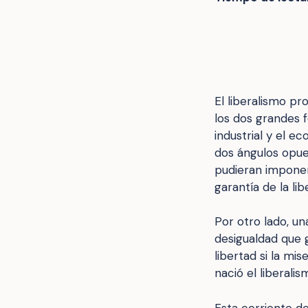
El liberalismo pr
los dos grandes f
industrial y el e
dos ángulos opues
pudieran imponer
garantía de la lib
Por otro lado, u
desigualdad que g
libertad si la mi
nació el liberalis
Esta corriente d