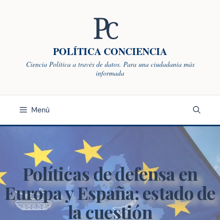
Saltar
al
contenido
POLÍTICA CONCIENCIA
Ciencia Política a través de datos. Para una ciudadanía más
informada
Menú
Políticas de defensa en
Europa y España: estado de
la cuestión