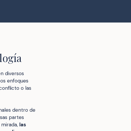
logía
en diversos
tos enfoques
onflicto o las
nales dentro de
rsas partes
a mirada,
las