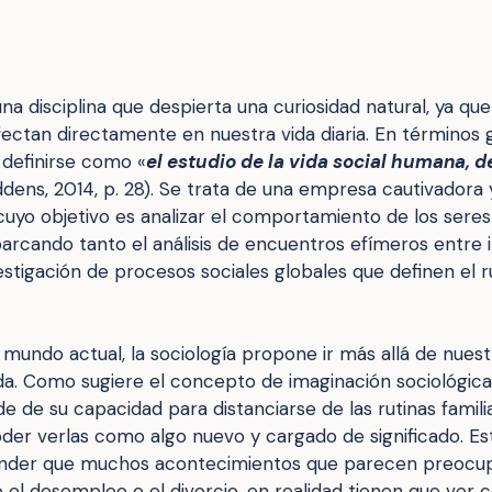
una disciplina que despierta una curiosidad natural, ya qu
ectan directamente en nuestra vida diaria. En términos g
 definirse como «
el estudio de la vida social humana, d
ddens, 2014, p. 28). Se trata de una empresa cautivadora
 cuyo objetivo es analizar el comportamiento de los se
barcando tanto el análisis de encuentros efímeros entre i
vestigación de procesos sociales globales que definen el 
mundo actual, la sociología propone ir más allá de nuestr
da. Como sugiere el concepto de imaginación sociológica,
 de su capacidad para distanciarse de las rutinas familia
oder verlas como algo nuevo y cargado de significado. E
der que muchos acontecimientos que parecen preocu
o el desempleo o el divorcio, en realidad tienen que ver 