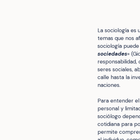
La sociología es 
temas que nos af
sociología puede
sociedades
» (Gi
responsabilidad,
seres sociales, a
calle hasta la in
naciones.
Para entender el 
personal y limita
sociólogo depende
cotidiana para p
permite compren
al individuo, com