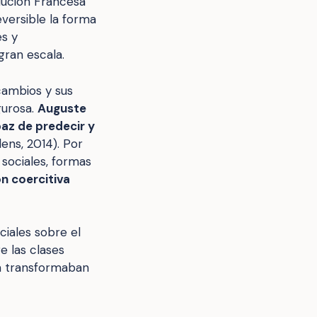
olución Francesa
eversible la forma
es y
ran escala.
cambios y sus
gurosa.
Auguste
paz de predecir y
ens, 2014). Por
 sociales, formas
ón coercitiva
ciales sobre el
re las clases
ia transformaban