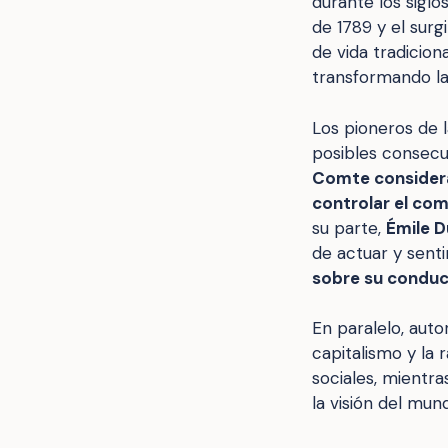
durante los siglo
de 1789 y el surg
de vida tradicion
transformando la
Los pioneros de 
posibles consecu
Comte considerab
controlar el co
su parte,
Émile 
de actuar y sent
sobre su condu
En paralelo, au
capitalismo y la r
sociales, mientr
la visión del mu