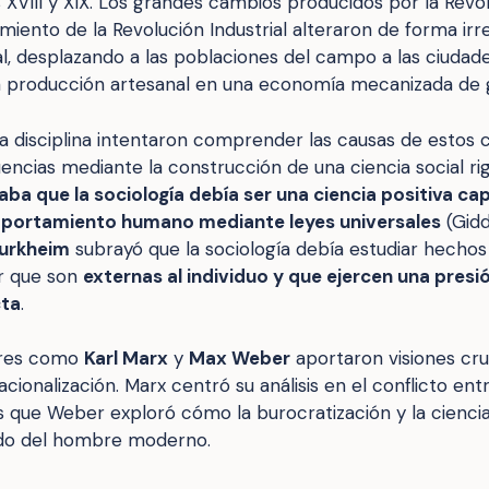
s XVIII y XIX. Los grandes cambios producidos por la Rev
imiento de la Revolución Industrial alteraron de forma irr
al, desplazando a las poblaciones del campo a las ciudad
 producción artesanal en una economía mecanizada de g
la disciplina intentaron comprender las causas de estos 
encias mediante la construcción de una ciencia social ri
a que la sociología debía ser una ciencia positiva ca
mportamiento humano mediante leyes universales
(Gidd
Durkheim
subrayó que la sociología debía estudiar hechos
ir que son
externas al individuo y que ejercen una presi
cta
.
tores como
Karl Marx
y
Max Weber
aportaron visiones cru
acionalización. Marx centró su análisis en el conflicto ent
as que Weber exploró cómo la burocratización y la cienc
ndo del hombre moderno.