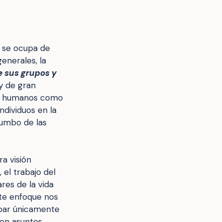
e se ocupa de
enerales, la
e sus grupos y
 y de gran
res humanos como
ndividuos en la
rumbo de las
a visión
 el trabajo del
res de la vida
ste enfoque nos
par únicamente
con asuntos